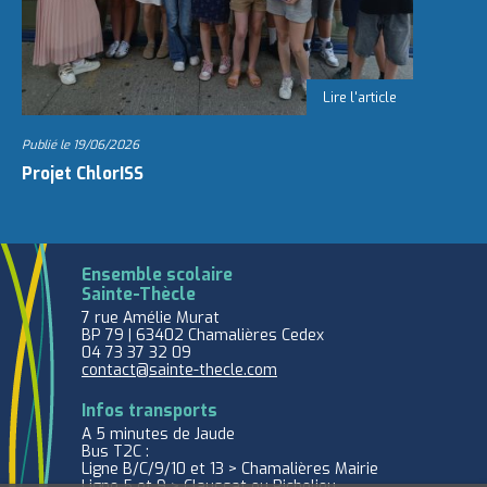
Publié le
19/06/2026
Projet ChlorISS
Ensemble scolaire
Sainte-Thècle
7 rue Amélie Murat
BP 79 | 63402 Chamalières Cedex
04 73 37 32 09
contact@sainte-thecle.com
Infos transports
A 5 minutes de Jaude
Bus T2C :
Ligne B/C/9/10 et 13 > Chamalières Mairie
Ligne 5 et 9 > Claussat ou Richelieu