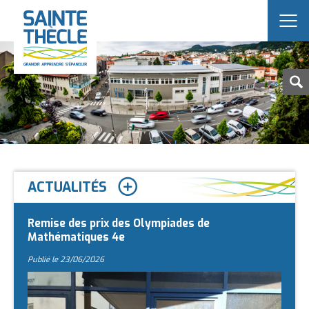
E
n
s
e
m
b
l
ACTUALITÉS
e
r
Remise des prix des Olympiades de
s
Mathématiques 4e
c
Publié le
23/06/2026
o