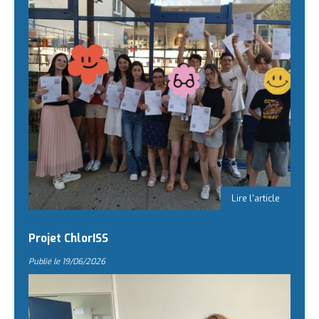
l
r
a
i
r
r
l
e
S
a
i
i
t
n
Projet ChlorISS
t
Publié le
19/06/2026
e