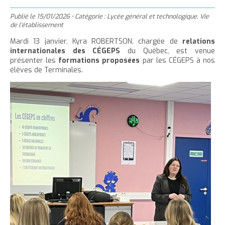
'
T
r
m
g
n
u
a
h
Publié le
15/01/2026
•
Catégorie :
Lycée général et technologique
,
Vie
e
e
t
e
è
c
de l'établissement
c
c
r
r
e
r
l
u
Mardi 13 janvier, Kyra ROBERTSON, chargée de
relations
c
c
r
l
e
internationales
des CÉGEPS
du Québec, est venue
e
e
e
l
a
présenter les
formations proposées
par les CÉGEPS à nos
i
r
t
c
élèves de Terminales.
a
t
l
l
t
o
t
a
e
n
a
i
p
t
i
l
a
e
l
l
g
n
l
e
i
e
u
e
d
t
d
u
u
t
t
e
e
x
x
t
t
e