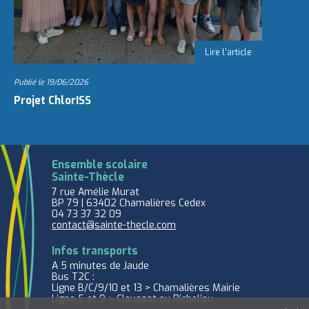
Publié le
19/06/2026
Projet ChlorISS
Ensemble scolaire
Sainte-Thècle
7 rue Amélie Murat
BP 79 | 63402 Chamalières Cedex
04 73 37 32 09
contact@sainte-thecle.com
Infos transports
A 5 minutes de Jaude
Bus T2C :
Ligne B/C/9/10 et 13 > Chamalières Mairie
Ligne 5 et 9 > Claussat ou Richelieu